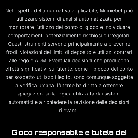
Nel rispetto della normativa applicabile, Minniebet può
utilizzare sistemi di analisi automatizzata per
monitorare l’utilizzo del conto di gioco e individuare
comportamenti potenzialmente rischiosi o irregolari.
Questi strumenti servono principalmente a prevenire
frodi, violazioni dei limiti di deposito e utilizzi contrari
alle regole ADM. Eventuali decisioni che producono
effetti significativi sull’utente, come il blocco del conto
per sospetto utilizzo illecito, sono comunque soggette
a verifica umana. L’utente ha diritto a ottenere
spiegazioni sulla logica utilizzata dai sistemi
automatici e a richiedere la revisione delle decisioni
rilevanti.
Gioco responsabile e tutela dei