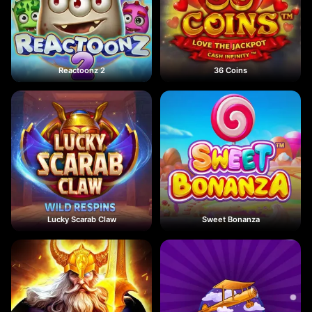
Reactoonz 2
36 Coins
Lucky Scarab Claw
Sweet Bonanza