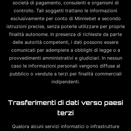
società di pagamento, consulenti e organismi di
controllo. Tali soggetti trattano le informazioni
esclusivamente per conto di Minniebet e secondo
istruzioni precise, senza poterle utilizzare per proprie
finalità autonome. In presenza di richieste da parte
delle autorità competenti, i dati possono essere
comunicati per adempiere a obblighi di legge o a
provvedimenti amministrativi e giudiziari. In nessun
caso le informazioni personali vengono diffuse al
pubblico o vendute a terzi per finalità commerciali
indipendenti.
Trasferimenti di dati verso paesi
terzi
Qualora alcuni servizi informatici o infrastrutture