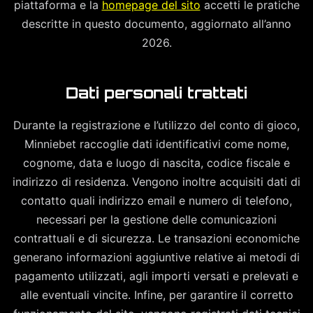
piattaforma e la
homepage del sito
accetti le pratiche
descritte in questo documento, aggiornato all’anno
2026.
Dati personali trattati
Durante la registrazione e l’utilizzo del conto di gioco,
Minniebet raccoglie dati identificativi come nome,
cognome, data e luogo di nascita, codice fiscale e
indirizzo di residenza. Vengono inoltre acquisiti dati di
contatto quali indirizzo email e numero di telefono,
necessari per la gestione delle comunicazioni
contrattuali e di sicurezza. Le transazioni economiche
generano informazioni aggiuntive relative ai metodi di
pagamento utilizzati, agli importi versati e prelevati e
alle eventuali vincite. Infine, per garantire il corretto