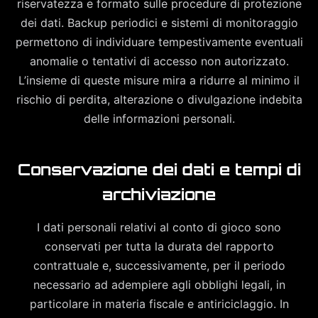
riservatezza e formato sulle procedure di protezione
dei dati. Backup periodici e sistemi di monitoraggio
permettono di individuare tempestivamente eventuali
anomalie o tentativi di accesso non autorizzato.
L’insieme di queste misure mira a ridurre al minimo il
rischio di perdita, alterazione o divulgazione indebita
delle informazioni personali.
Conservazione dei dati e tempi di
archiviazione
I dati personali relativi al conto di gioco sono
conservati per tutta la durata del rapporto
contrattuale e, successivamente, per il periodo
necessario ad adempiere agli obblighi legali, in
particolare in materia fiscale e antiriciclaggio. In