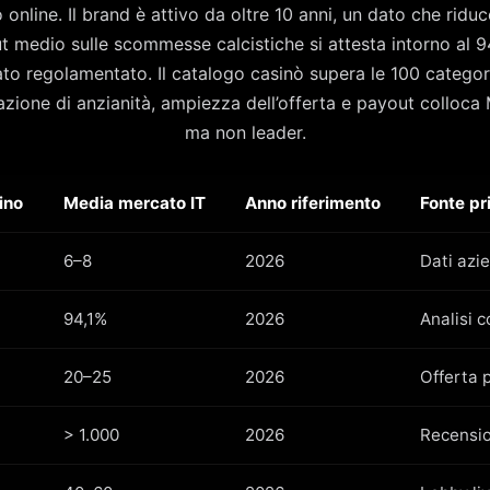
nline. Il brand è attivo da oltre 10 anni, un dato che riduc
yout medio sulle scommesse calcistiche si attesta intorno al 
regolamentato. Il catalogo casinò supera le 100 categorie di
azione di anzianità, ampiezza dell’offerta e payout colloca
ma non leader.
ino
Media mercato IT
Anno riferimento
Fonte pr
6–8
2026
Dati azie
94,1%
2026
Analisi 
20–25
2026
Offerta 
> 1.000
2026
Recensio