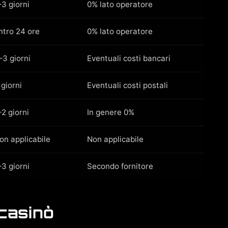
–3 giorni
0% lato operatore
ntro 24 ore
0% lato operatore
–3 giorni
Eventuali costi bancari
 giorni
Eventuali costi postali
–2 giorni
In genere 0%
on applicabile
Non applicabile
–3 giorni
Secondo fornitore
 casinò