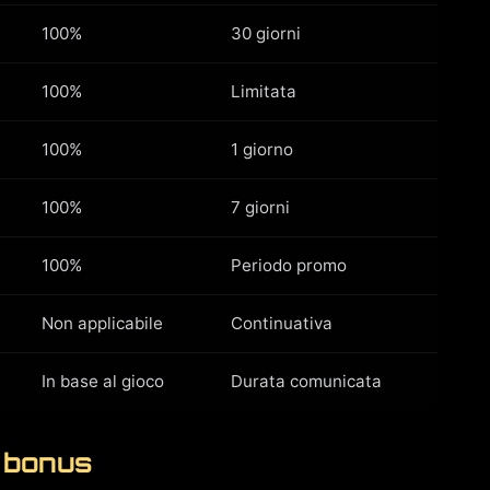
100%
30 giorni
100%
Limitata
100%
1 giorno
100%
7 giorni
100%
Periodo promo
Non applicabile
Continuativa
In base al gioco
Durata comunicata
l bonus