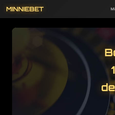
MINNIEBET
Mi
B
de