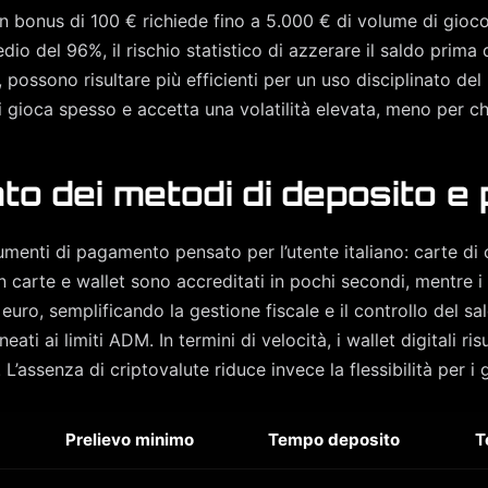
n bonus di 100 € richiede fino a 5.000 € di volume di gioco
io del 96%, il rischio statistico di azzerare il saldo pri
 possono risultare più efficienti per un uso disciplinato del 
i gioca spesso e accetta una volatilità elevata, meno per ch
to dei metodi di deposito e 
enti di pagamento pensato per l’utente italiano: carte di cr
 carte e wallet sono accreditati in pochi secondi, mentre i b
uro, semplificando la gestione fiscale e il controllo del sald
ati ai limiti ADM. In termini di velocità, i wallet digitali r
. L’assenza di criptovalute riduce invece la flessibilità per i 
Prelievo minimo
Tempo deposito
T