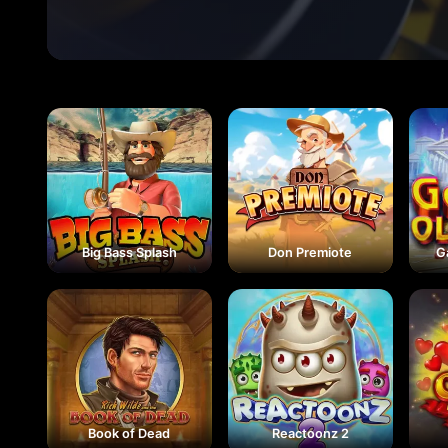
Big Bass Splash
Don Premiote
G
Book of Dead
Reactoonz 2