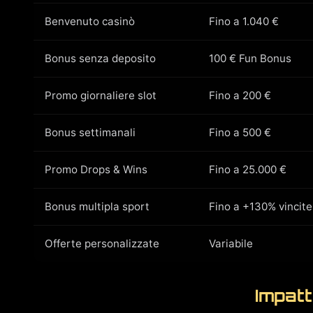
Benvenuto casinò
Fino a 1.040 €
Bonus senza deposito
100 € Fun Bonus
Promo giornaliere slot
Fino a 200 €
Bonus settimanali
Fino a 500 €
Promo Drops & Wins
Fino a 25.000 €
Bonus multipla sport
Fino a +130% vincite
Offerte personalizzate
Variabile
Impatt