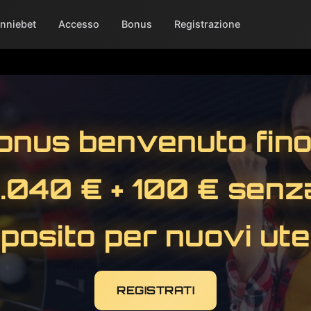
nniebet
Accesso
Bonus
Registrazione
onus benvenuto fino
1.040 € + 100 € senz
posito per nuovi ute
REGISTRATI