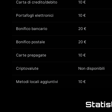
Carta di credito/debito
10 €
Portafogli elettronici
10 €
Bonifico bancario
20 €
Bonifico postale
20 €
Carte prepagate
10 €
Criptovalute
Non disponibili
Metodi locali aggiuntivi
10 €
Statis