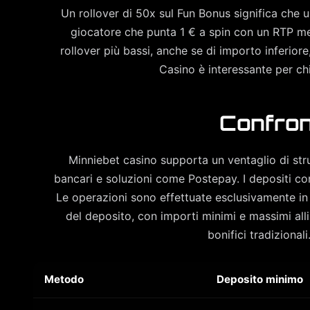
Un rollover di 50x sul Fun Bonus significa che u
giocatore che punta 1 € a spin con un RTP med
rollover più bassi, anche se di importo inferiore,
Casino è interessante per ch
Confron
Minniebet casino supporta un ventaglio di strum
bancari e soluzioni come Postepay. I depositi con
Le operazioni sono effettuate esclusivamente in e
del deposito, con importi minimi e massimi alline
bonifici tradizionali
Metodo
Deposito minimo