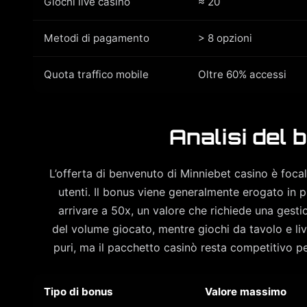
Giochi live casino
≈ 20
Metodi di pagamento
> 8 opzioni
Quota traffico mobile
Oltre 60% accessi
Analisi del 
L’offerta di benvenuto di Minniebet casino è foc
utenti. Il bonus viene generalmente erogato in pi
arrivare a 50x, un valore che richiede una gestio
del volume giocato, mentre giochi da tavolo e liv
puri, ma il pacchetto casinò resta competitivo per 
Tipo di bonus
Valore massimo