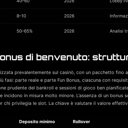
40–60
2026
Lobby li
8–10
2026
Informazi
50–65%
2026
Analisi t
bonus di benvenuto: struttur
alizzata prevalentemente sul casinò, con un pacchetto fino 
ù fasi: parte reale e parte Fun Bonus, ciascuna con requisiti 
ne prudente del bankroll e sessioni di gioco ben pianificate.
e incidono in misura molto minore. L’assenza di un bonus s
chi privilegia le slot. La chiave è valutare il valore effetti
Deposito minimo
Rollover