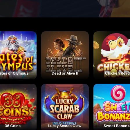
ates of Olympus
Dead or Alive II
Chicken Road
36 Coins
Lucky Scarab Claw
Sweet Bonanz